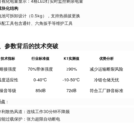
可视化电量显示：4格LED灯实时监控剩余电量
模块化结构
电池可拆卸设计（0.5kg），支持热插拔更换
标配工具包含通针、六角扳手等维护工具
、参数背后的技术突破
技术指标
行业标准值
K1实测值
优势分析
熔接强度
70%带体强度
≥90%
减少运输断裂风险
温度适应性
0-40℃
-10-50℃
冷链仓储无忧
噪音等级
85dB
72dB
符合工厂静音标准
新点
：
专利散热风道：连续工作30分钟不降频
智能过载保护：张力超限自动断电