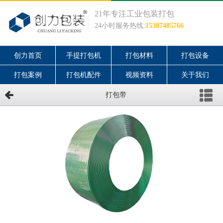
21年专注工业包装打包
24小时服务热线:
15387485766
创力首页
手提打包机
打包材料
打包设备
打包案例
打包机配件
视频资料
关于我们
打包带