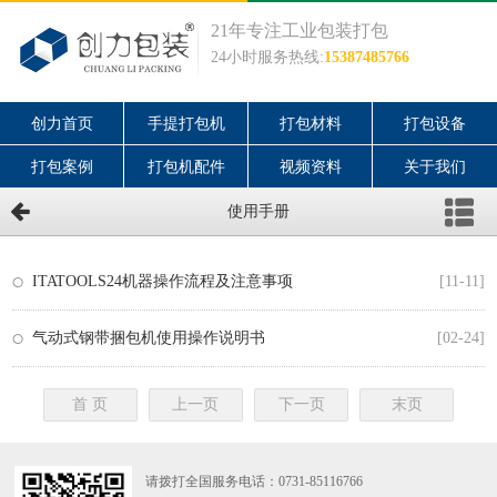
21年专注工业包装打包
24小时服务热线:
15387485766
创力首页
手提打包机
打包材料
打包设备
打包案例
打包机配件
视频资料
关于我们
使用手册
ITATOOLS24机器操作流程及注意事项
[11-11]
气动式钢带捆包机使用操作说明书
[02-24]
首 页
上一页
下一页
末页
请拨打全国服务电话：
0731-85116766