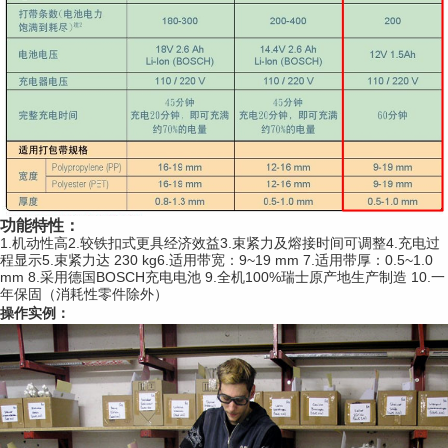
功能特性：
1.机动性高
2.较铁扣式更具经济效益
3.束紧力及熔接时间可调整
4.充电过
程显示
5.束紧力达 230 kg
6.适用带宽：9~19 mm
7.适用带厚：0.5~1.0
mm
8.采用德国BOSCH充电电池
9.全机100%瑞士原产地生产制造
10.一
年保固（消耗性零件除外）
操作实例：