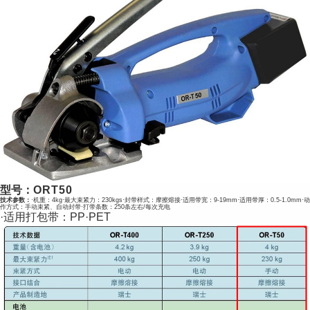
型号：
ORT50
技术参数：
·机重：4kg
·最大束紧力：230kgs
·封带样式：摩擦熔接
·适用带宽：9-19mm
·适用带厚：0.5-1.0mm
·动
作方式：手动束紧、自动封带
·打带条数：250条左右/每次充电
·适用打包带：PP·PET