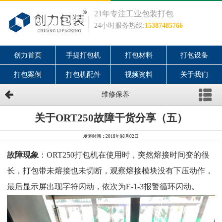
21年专注工业包装打包
24小时服务热线:
15387485766
创力首页
手提打包机
打包材料
打包设备
打包案例
打包机配件
视频资料
关于我们
维修保养
关于ORT250故障干货分享（五）
发表时间：2018年08月02日
故障现象
：
ORT250打包机在使用时，突然熔接时间变的很
长，打包带未熔接也未切断，观察熔接模块没有下压动作，
最后显示屏出现字符闪动，依次为E-1-3报警循环闪动。