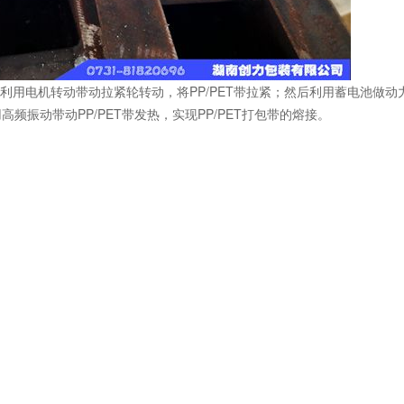
用电机转动带动拉紧轮转动，将PP/PET带拉紧；然后利用蓄电池做动
振动带动PP/PET带发热，实现PP/PET打包带的熔接。