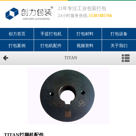
21年专注工业包装打包
24小时服务热线:
15387485766
创力首页
手提打包机
打包材料
打包设备
打包案例
打包机配件
视频资料
关于我们
TITAN
TITAN打捆机配件