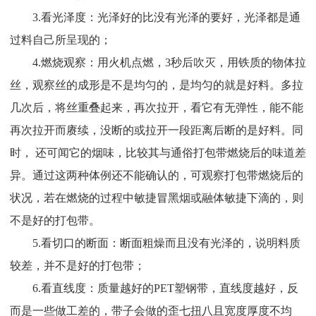
3.看光泽度：光泽好的比没有光泽的要好，光泽都是通
过料自己所呈现的；
4.燃烧观察：用火机点燃，3秒后吹灭，用铁质的物体拉
丝，观察丝的成形是不是均匀的，是均匀的就是好料。多拉
几次后，将丝重叠起来，再次拉开，看它有无弹性，能不能
再次拉开而赓续，没断的或拉开一段距离后断的是好料。同
时， 还可闻它的烟味，比较其与通俗打包带燃烧后的味道差
异。通过这两种体例还不能确认的，可观察打包带燃烧后的
状况，若在燃烧的过程中敏捷冒黑烟或融体敏捷下滴的，则
不是好的打包带。
5.看切口的断面：断面粗燥而且没有光泽的，说明料质
较差，并不是好的打包带；
6.看直线度：质量越好的PET塑钢带，直线度越好，反
而是一些做工差的，带子会做的歪七扭八且宽度厚度不均