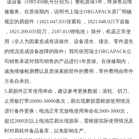
该设备（ORT450机号分别为:）整机质保1年，终身售后维
修服务。在质保期内，说明书上瑞士ORGAPACK原厂明确
规定的易损件（1821.047.031张紧轮 ，1821.048.025下齿板
，1821.209.035切刀，2187.011锂电池 ）除外，机器正常使
用（非人为因素造成有误操作、设备浸水、撞击、零件遗失
的情况造成设备故障的除外）我司依照瑞士ORGAPACK公
司销售承诺对我司销售的产品进行1年质保。在保修期内，
减免维修检测费以及质保索赔部件的费用，寄件费用由寄件
方各自承担。
5.易损件正常使用寿命，建议参考更换数据：滚轮、切刀、
止滑板打带20000-30000条次，易出现磨损需根据使用情况
进行备件更换；电池正常充放电使用寿命在2000-3000次，
超过2000次以上电池芯易出现损坏，需根据实际使用情况及
时对易耗件备品备库，以免影响生产。