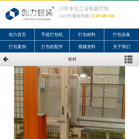
21年专注工业包装打包
24小时服务热线:
15387485766
创力首页
手提打包机
打包材料
打包设备
打包案例
打包机配件
视频资料
关于我们
板材